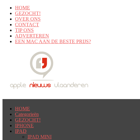
HOME
GEZOCHT!
OVER ONS
CONTACT
TIP ONS
ADVERTEREN
EEN MAC AAN DE BESTE PRIJS?
HOME
Categorieën
GEZOCHT!
IPHONE
IPAD
IPAD MINI