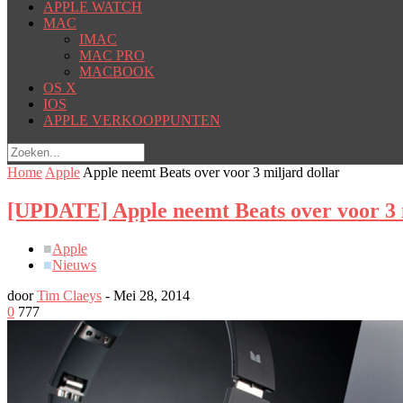
APPLE WATCH
MAC
IMAC
MAC PRO
MACBOOK
OS X
IOS
APPLE VERKOOPPUNTEN
Home
Apple
Apple neemt Beats over voor 3 miljard dollar
[UPDATE] Apple neemt Beats over voor 3 
■
Apple
■
Nieuws
door
Tim Claeys
-
Mei 28, 2014
0
777