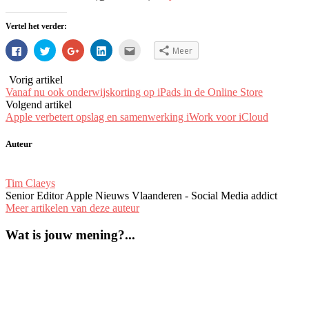
Vertel het verder:
Klik
Klik
Klik
Klik
Klik
Meer
om
om
om
om
om
te
te
op
op
dit
delen
delen
Google+
LinkedIn
te
Vorig artikel
op
met
te
te
e-
Facebook
Twitter
delen
delen.
mailen
Vanaf nu ook onderwijskorting op iPads in de Online Store
(Wordt
(Wordt
(Wordt
(Wordt
naar
Volgend artikel
in
in
in
in
een
een
een
een
een
vriend
Apple verbetert opslag en samenwerking iWork voor iCloud
nieuw
nieuw
nieuw
nieuw
(Wordt
venster
venster
venster
venster
in
geopend)
geopend)
geopend)
geopend)
een
Auteur
nieuw
venster
geopend)
Tim Claeys
Senior Editor Apple Nieuws Vlaanderen - Social Media addict
Meer artikelen van deze auteur
Wat is jouw mening?...