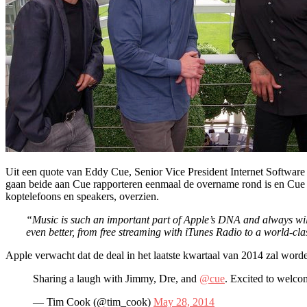
Uit een quote van Eddy Cue, Senior Vice President Internet Software 
gaan beide aan Cue rapporteren eenmaal de overname rond is en Cue 
koptelefoons en speakers, overzien.
“Music is such an important part of Apple’s DNA and always will
even better, from free streaming with iTunes Radio to a world-cla
Apple verwacht dat de deal in het laatste kwartaal van 2014 zal wor
Sharing a laugh with Jimmy, Dre, and
@cue
. Excited to welco
— Tim Cook (@tim_cook)
May 28, 2014