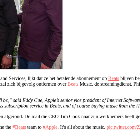
and Services, lijkt dat ze het betalende abonnement op
Beats
blijven be
zal zich bijgevolg ontfermen over
Beats
Music, de streamingdienst. Phil
 be,” said Eddy Cue, Apple’s senior vice president of Internet Softwar
ss subscription service in Beats, and of course buying music from the i
den afgerond. De mail die CEO Tim Cook naar zijn werknemers heeft ge
me the
#Beats
team to
#Apple
. It’s all about the music.
pic.twitter.c