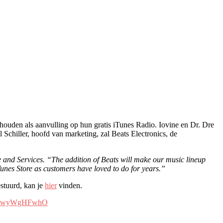
houden als aanvulling op hun gratis iTunes Radio. Iovine en Dr. Dre
 Schiller, hoofd van marketing, zal Beats Electronics, de
e and Services. “The addition of Beats will make our music lineup
Tunes Store as customers have loved to do for years.”
stuurd, kan je
hier
vinden.
om/ZwyWgHFwhO