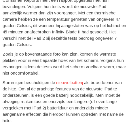
Consumer Reports heeft een rapport opgesteld met hun
bevindingen. Volgens hun tests wordt de nieuwste iPad
aanzienlijk warmer dan zijn voorganger. Met een thermische
camera hebben ze een temperatuur gemeten van ongeveer 47
graden Celsius, dit wanneer hij aangesloten was op het lichtnet en
45 minuten onafgebroken Infinity Blade II had gespeeld. Het
verschil met de iPad 2 bij dezelfde tests bedroeg ongeveer 7
graden Celsius.
Zoals je op bovenstaande foto kan zien, komen de warmste
plekken voor in één bepaalde hoek van het scherm. Volgens hun
ervaringen tijdens de tests werd het scherm voelbaar warm, maar
niet oncomfortabel.
Sommigen beschuldigen de
nieuwe batterij
als boosdoener van
de hitte. Om al de prachtige features van de nieuwste iPad te
ondersteunen, is een goede batterij noodzakelijk. Men moet de
afweging maken tussen enerzijds een langere (of even lange
vergeleken met iPad 2) batterijduur en anderzijds minder
aangename effecten die hierdoor kunnen optreden met name de
hitte.