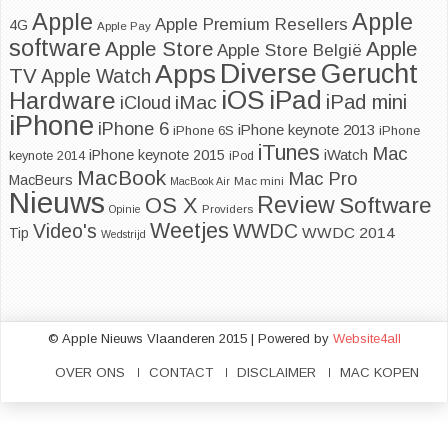
Apple
Apple
Apple Premium Resellers
4G
Apple Pay
software
Apple
Apple Store
Apple Store België
Diverse
Apps
Gerucht
TV
Apple Watch
iOS
iPad
Hardware
iPad mini
iMac
iCloud
iPhone
iPhone 6
iPhone keynote 2013
iPhone 6S
iPhone
iTunes
Mac
iPhone keynote 2015
iWatch
keynote 2014
iPod
MacBook
Mac Pro
MacBeurs
MacBook Air
Mac mini
Nieuws
Review
Software
OS X
Opinie
Providers
Weetjes
Video's
WWDC
WWDC 2014
Tip
Wedstrijd
© Apple Nieuws Vlaanderen 2015 | Powered by
Website4all
OVER ONS
CONTACT
DISCLAIMER
MAC KOPEN