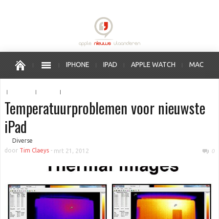
IPHONE
IPAD
APPLE WATCH
MAC
OS X
IOS
APPLE VERKOOPPUNTEN
Temperatuurproblemen voor nieuwste
iPad
■
Diverse
door
Tim Claeys
-
mrt 21, 2012
0