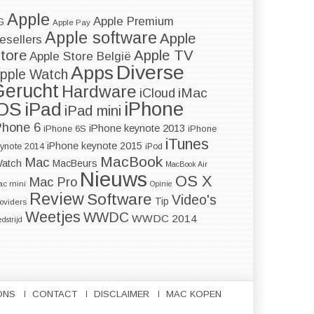
Apple
Apple Premium
G
Apple Pay
Apple software
Apple
esellers
Apple TV
tore
Apple Store België
Diverse
Apps
pple Watch
Gerucht
Hardware
iMac
iCloud
iPhone
iOS
iPad
iPad mini
Phone 6
iPhone keynote 2013
iPhone 6S
iPhone
iTunes
iPhone keynote 2015
ynote 2014
iPod
MacBook
Mac
Watch
MacBeurs
MacBook Air
Nieuws
OS X
Mac Pro
c mini
Opinie
Review
Software
Video's
Tip
oviders
Weetjes
WWDC
WWDC 2014
dstrijd
ONS
CONTACT
DISCLAIMER
MAC KOPEN