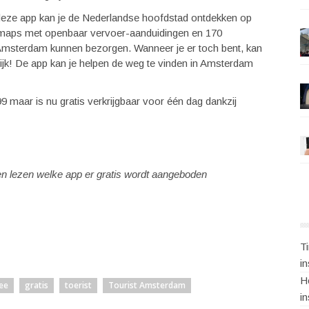
deze app kan je de Nederlandse hoofdstad ontdekken op
t maps met openbaar vervoer-aanduidingen en 170
 Amsterdam kunnen bezorgen. Wanneer je er toch bent, kan
ijk! De app kan je helpen de weg te vinden in Amsterdam
9 maar is nu gratis verkrijgbaar voor één dag dankzij
en lezen welke app er gratis wordt aangeboden
T
i
H
ee
gratis
toerist
Tourist Amsterdam
i