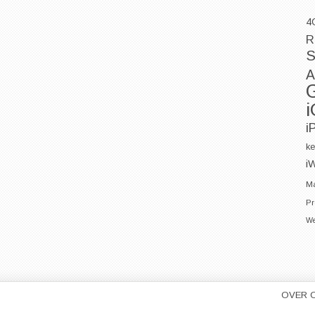
4
R
S
A
i
ke
i
Ma
Pr
We
OVER 