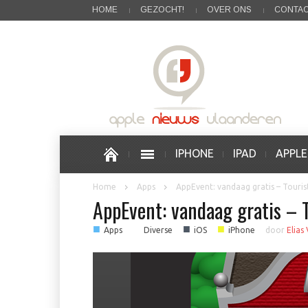
HOME
GEZOCHT!
OVER ONS
CONTA
IPHONE
IPAD
APPL
Home
Apps
AppEvent: vandaag gratis – Touri
AppEvent: vandaag gratis –
■
■
■
■
Apps
Diverse
iOS
iPhone
door
Elias