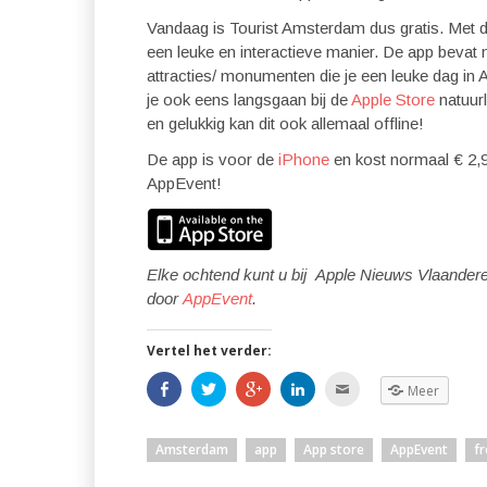
Vandaag is Tourist Amsterdam dus gratis. Met 
een leuke en interactieve manier. De app beva
attracties/ monumenten die je een leuke dag in
je ook eens langsgaan bij de
Apple Store
natuurl
en gelukkig kan dit ook allemaal offline!
De app is voor de
iPhone
en kost normaal € 2,9
AppEvent!
Elke ochtend kunt u bij Apple Nieuws Vlaander
door
AppEvent
.
Vertel het verder:
S
K
K
K
K
Meer
h
l
l
l
l
a
i
i
i
i
r
k
k
k
k
e
o
o
o
o
Amsterdam
app
App store
AppEvent
fr
o
m
m
m
m
p
t
o
o
d
F
e
p
p
i