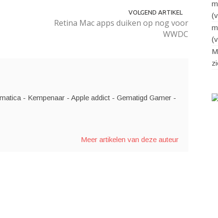
m
VOLGEND ARTIKEL
(
Retina Mac apps duiken op nog voor
m
WWDC
(
Mo
z
matica - Kempenaar - Apple addict - Gematigd Gamer -
Meer artikelen van deze auteur