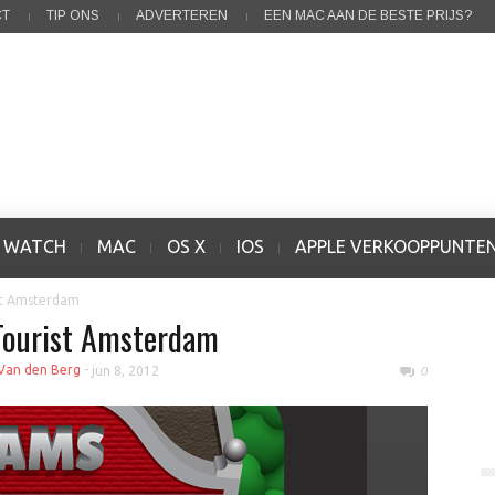
CT
TIP ONS
ADVERTEREN
EEN MAC AAN DE BESTE PRIJS?
E WATCH
MAC
OS X
IOS
APPLE VERKOOPPUNTE
st Amsterdam
 Tourist Amsterdam
 Van den Berg
-
jun 8, 2012
0