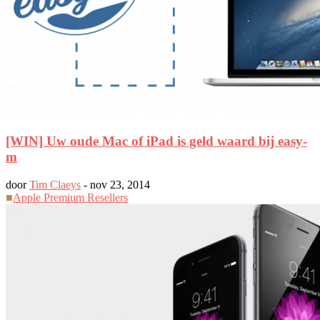
[WIN] Uw oude Mac of iPad is geld waard bij easy-
m
door
Tim Claeys
-
nov 23, 2014
■
Apple Premium Resellers