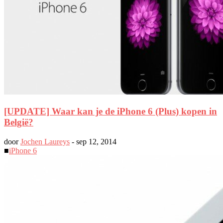
[UPDATE] Waar kan je de iPhone 6 (Plus) kopen in
België?
door
Jochen Laureys
-
sep 12, 2014
■
iPhone 6