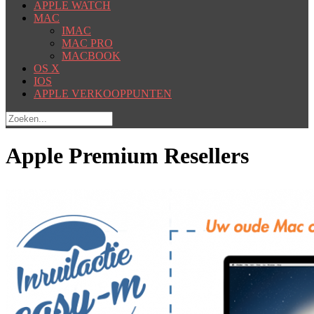
APPLE WATCH
MAC
IMAC
MAC PRO
MACBOOK
OS X
IOS
APPLE VERKOOPPUNTEN
Apple Premium Resellers