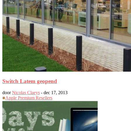
Switch Latem geopend
door
Nicolas Claeys
-
dec 17, 2013
■
Apple Premium Resellers