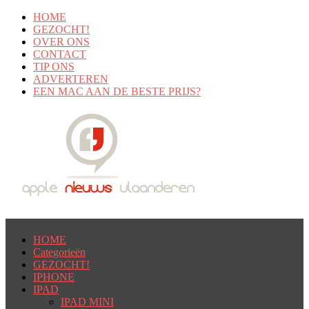
HOME
GEZOCHT!
OVER ONS
CONTACT
TIP ONS
ADVERTEREN
EEN MAC AAN DE BESTE PRIJS?
HOME
Categorieën
GEZOCHT!
IPHONE
IPAD
IPAD MINI