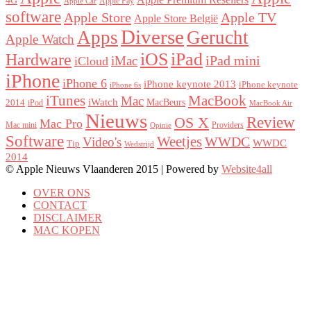
4G
Apple Pay
Apple Car
software
Apple Store
Apple TV
Apple Store België
Diverse
Apps
Gerucht
Apple Watch
iOS
iPad
Hardware
iPad mini
iMac
iCloud
iPhone
iPhone 6
iPhone keynote 2013
iPhone keynote
iPhone 6s
iTunes
MacBook
Mac
iWatch
MacBeurs
2014
iPod
MacBook Air
Nieuws
Review
OS X
Mac Pro
Mac mini
Providers
Opinie
Software
Weetjes
Video's
WWDC
WWDC
Tip
Wedstrijd
2014
© Apple Nieuws Vlaanderen 2015 | Powered by
Website4all
OVER ONS
CONTACT
DISCLAIMER
MAC KOPEN