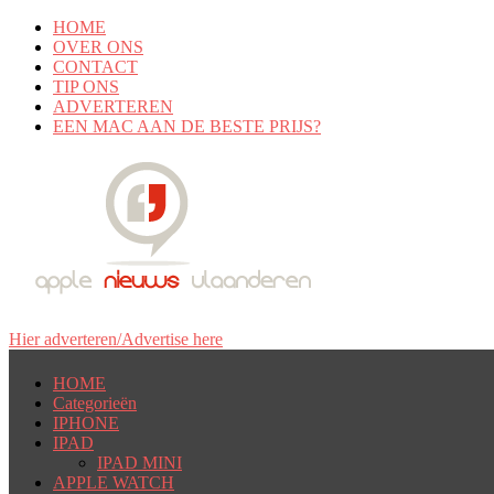
HOME
OVER ONS
CONTACT
TIP ONS
ADVERTEREN
EEN MAC AAN DE BESTE PRIJS?
Hier adverteren/Advertise here
HOME
Categorieën
IPHONE
IPAD
IPAD MINI
APPLE WATCH