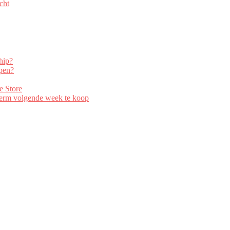
cht
hip?
open?
e Store
erm volgende week te koop