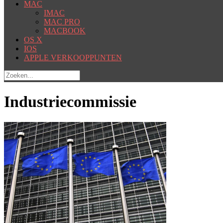
MAC
IMAC
MAC PRO
MACBOOK
OS X
IOS
APPLE VERKOOPPUNTEN
Industriecommissie