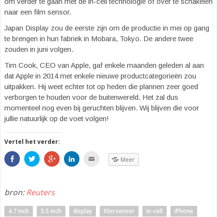
om verder te gaan met de in-cell technologie of over te schakelen
naar een film sensor.
Japan Display zou de eerste zijn om de productie in mei op gang
te brengen in hun fabriek in Mobara, Tokyo. De andere twee
zouden in juni volgen.
Tim Cook, CEO van Apple, gaf enkele maanden geleden al aan
dat Apple in 2014 met enkele nieuwe product
categorieën
zou
uitpakken. Hij weet echter tot op heden die plannen zeer goed
verborgen te houden voor de buitenwereld. Het zal dus
momenteel nog even bij geruchten blijven. Wij blijven die voor
jullie natuurlijk op de voet volgen!
Vertel het verder:
S
K
K
K
K
Meer
h
l
l
l
l
a
i
i
i
i
r
k
k
k
k
e
o
o
o
o
o
m
m
m
m
bron:
Reuters
p
t
o
o
d
F
e
p
p
i
a
d
G
L
t
c
e
o
i
t
4.7 inch
5.5 inch
display
film sensor
in-cell
iPhone
e
l
o
n
e