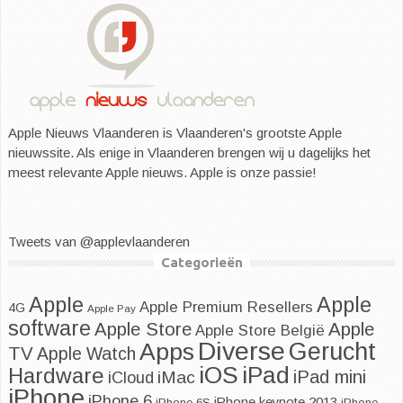
Apple Nieuws Vlaanderen is Vlaanderen's grootste Apple
nieuwssite. Als enige in Vlaanderen brengen wij u dagelijks het
meest relevante Apple nieuws. Apple is onze passie!
Tweets van @applevlaanderen
Categorieën
Apple
Apple
Apple Premium Resellers
4G
Apple Pay
software
Apple
Apple Store
Apple Store België
Diverse
Apps
Gerucht
TV
Apple Watch
iOS
iPad
Hardware
iPad mini
iMac
iCloud
iPhone
iPhone 6
iPhone keynote 2013
iPhone 6S
iPhone