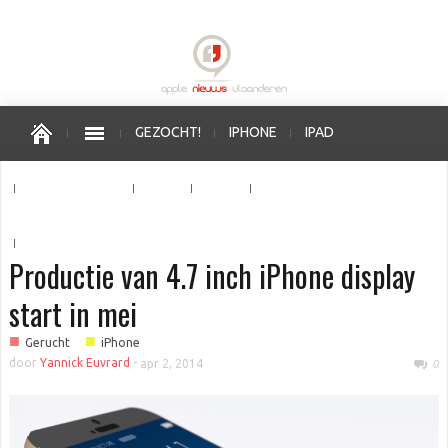
GEZOCHT!
IPHONE
IPAD
APPLE WATCH
MAC
OS X
IOS
APPLE VERKOOPPUNTEN
Productie van 4.7 inch iPhone display
start in mei
■
■
Gerucht
iPhone
door
Yannick Euvrard
-
apr 2, 2014
0