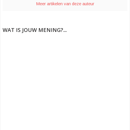
v
Meer artikelen van deze auteur
e
n
s
t
e
r
)
WAT IS JOUW MENING?...