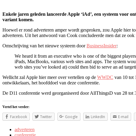
Enkele jaren geleden lanceerde Apple ‘iAd’, een systeem voor on
variant komen.
Hoewel er rond adverteren amper wordt gesproken, zou Apple hier to
adverteren. Uit het antwoord van Cook concludeerde men dat ze ook z
Omschrijving van het nieuwe systeem door
BusinessInsider
:
We heard it from an executive who is one of the biggest player
iPads, MacBooks, various web sites and apps. The system would a
web sites you’ve looked at) could then bid to serve an ad targeti
Wellicht zal Apple hier meer over vertellen op de
WWDC
van 10 tot 
ontwikkelaars, het hoofddoel van deze conferentie.
De D11 conferentie werd georganiseerd door AllThingsD van 28 tot 
Vertel het verder:
Facebook
Twitter
Google
LinkedIn
E-mail
adverteren
conferentie