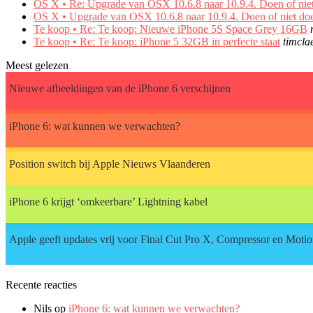
OS X • Re: Upgrade van OSX 10.6.8 naar 10.9.4. Doen of nie
OS X • Upgrade van OSX 10.6.8 naar 10.9.4. Doen of niet do
Te koop • Re: Te koop: Nieuwe iPhone 5S Space Grey 16GB
Te koop • Re: Te koop: iPhone 5 32GB in perfecte staat
timcla
Meest gelezen
Nieuwe afbeeldingen van de iPhone 6 verschijnen
iPhone 6: wat kunnen we verwachten?
Position switch bij Apple Nieuws Vlaanderen
iPhone 6 krijgt ‘omkeerbare’ Lightning kabel
Apple geeft updates vrij voor Final Cut Pro X, Compressor en Moti
Recente reacties
Nils op
iPhone 6: wat kunnen we verwachten?