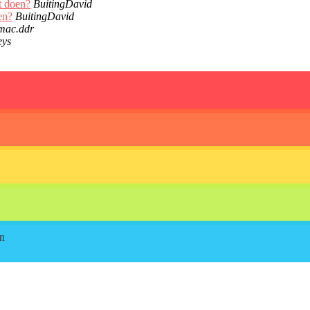
t doen?
BuitingDavid
en?
BuitingDavid
mac.ddr
eys
on