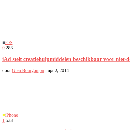
■
iOS
0
283
iAd stelt creatiehulpmiddelen beschikbaar voor niet-d
door
Glen Bourgonjon
-
apr 2, 2014
■
iPhone
1
533