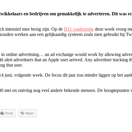
twikkelaars en bedrijven om gemakkelijk te adverteren. Dit was e
ch intensief mee bezig zijn. Op de
D11 conferentie
deze week vroeg men
ouden werken aan een gelijkaardig systeem zoals men gebruikt bij Twit
s in online advertising… an ad exchange would work by allowing advertis
lert advertisers that an Apple user arrived. Any advertiser tracking tha
ng that user.
14 juni, volgende week. De focus dit jaar zou minder liggen op het a
30 mei en ontving nog veel andere bekende mensen. De hoogtepunten 
Print
Meer