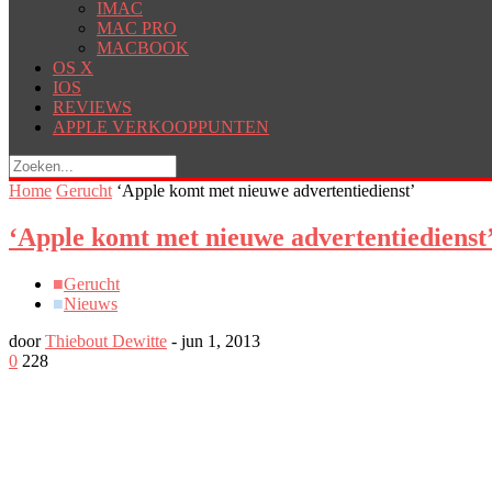
IMAC
MAC PRO
MACBOOK
OS X
IOS
REVIEWS
APPLE VERKOOPPUNTEN
Home
Gerucht
‘Apple komt met nieuwe advertentiedienst’
‘Apple komt met nieuwe advertentiedienst
■
Gerucht
■
Nieuws
door
Thiebout Dewitte
-
jun 1, 2013
0
228