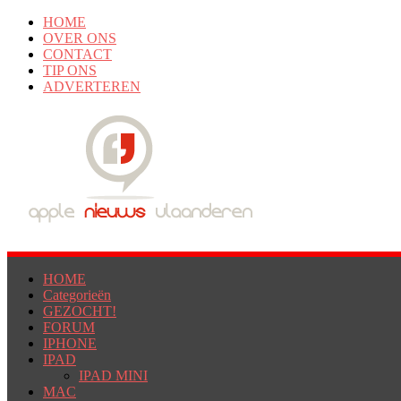
HOME
OVER ONS
CONTACT
TIP ONS
ADVERTEREN
HOME
Categorieën
GEZOCHT!
FORUM
IPHONE
IPAD
IPAD MINI
MAC